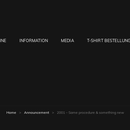
INE
INFORMATION
MEDIA
T-SHIRT BESTELLUN
Home
>
Announcement
>
2001 – Same procedure & something new